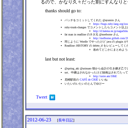
るので、かなり久々だった割にすんなりと
thanks should go to:
パッチをコミットしてくれた @ayumin さん
https://bugs.ruby-lang.org/is
ruby-trunk-changes でコメントしたらコメント
http://d.hatena.ne.jp/nagach
fat man in readline のネタ元 @merborne さん
http://melborne.github.com/2
同じように Wordle でやったけど java の 
Readline::HISTORY の delete_if をレビューして
改めてどこかにまとめよう
last but not least:
@spring_aki @urimaro 朝から会計の引
ust、中継はされなかったけど録画はされてたっ
http://ustre.am/18hE
尼崎駅前の
CAFÉ de CRIÉ
いいね
いたいのいたいのとんでゆけー
Tweet
2012-06-23
[
長年日記
]