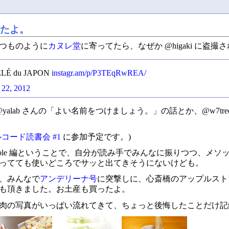
きたよ。
つものように
カヌレ堂
に寄ってたら、なぜか @higaki に盗撮
 du JAPON
instagr.am/p/P3TEqRwREA/
 22, 2012
、@yalab さんの「よい名前をつけましょう。」の話とか、@w7t
コード読書会 #1
に参加予定です。)
le 編ということで、自分が読み手でみんなに振りつつ、メソッド 15 個
ってても使いどころでサッと出てきそうにないけども。
、みんなで
アンデリーナ号
に突撃しに、心斎橋のアップルスト
も頂きました。お土産も買ったよ。
肉の写真がいっぱい流れてきて、ちょっと後悔したことだけ記