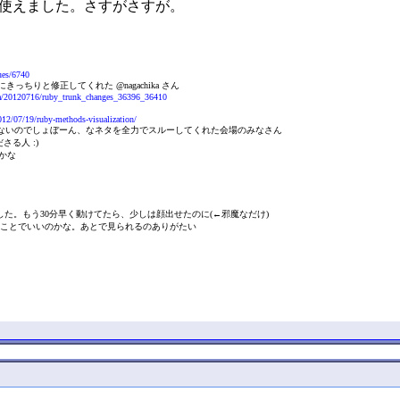
使えました。さすがさすが。
sues/6740
以上にきっちりと修正してくれた @nagachika さん
ika/20120716/ruby_trunk_changes_36396_36410
012/07/19/ruby-methods-visualization/
plugin がないのでしょぼーん、なネタを全力でスルーしてくれた会場のみなさん
くださる人 :)
かな
き継ぎ乙でした。もう30分早く動けてたら、少しは顔出せたのに(←邪魔なだけ)
てことでいいのかな。あとで見られるのありがたい