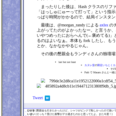
まったりした後は、Hash クラスのリファ
「はっしゅにゅーって打って」という指示に h
っぱり時間がかかるので、結局インスタンス
最後は、@morgan_randy による
axlsx
の
上がってたのがよかったなー。と言うか、ネタを
いやつめったにおらへんで(←褒めてる)」
るのはよいなぁ。本体も fork したし、もうちょ
とか、なかなかやるじゃん。
その後の懇親会もランディさんの独壇場?
last but not least
カヌレ堂
の
限定いちじくカ
その
Path で Masaru さ
Tweet
_
ひがき
[懇親会も行きたかったけど、シャツがピンクで恥しかったので急いで
_
いまい
[そっち？受けた衝撃がデカ過ぎたのかと思ってたよ。また今度！]