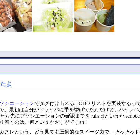
きたよ
ソシエーション
でタグ付け出来る TODO リストを実装するってお題
 というメンバーで。最初は自分がドライバに手を挙げてたんだけど、
アソシエーションの確認までを rails c(というか script/co
り着くのは、何というかさすがですね！
カヌレという、どう見ても圧倒的なスイーツ力で。そろそろド