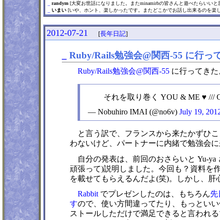
_
randym
[大変お世話になりました。またminamirbの皆さんと遊べたらいいと
_
いまい
[いや、ホント、楽しかったです。またどこかでお話し出来るのを楽し
2012-07-21
[
長年日記
]
_
Ruby/Rails勉強会@関西-55 に行ってきたよ
Ruby/Rails勉強会@関西-55
に行ってきた
それを取り巻く YOU & ME ♥ /// 
— Nobuhiro IMAI (@no6v)
July 19, 201
と言う訳で、フランスから来たかずひこさん(
わないけど、パートナーに内緒で勉強会に
自分の発表は、前回のおさらいと Yu-y
頑張って)説明しました。今回も？資料を
を載せてもらえるんだよ(笑)。しかし、
Rabbit
でプレゼンしたのは、もちろん
先日
す
ので、使い方間違ってたり、もっといい
ストールしただけで満足できると言われるツ