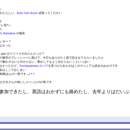
着
た
れたらしい。
Rails Girls Kyoto
頑張ってください
と
ヌレ堂
*
へ
た
s Hackathon
の報告
ピレネー
*
よかった
-0.0.1.gem がリリースされたんだっけ？
chy)の無言のプレッシャーに負けて、今日もありがたく前で読ませてもらいましたw
そうで動かさないと分からない、動かしてもよく分からないこといっぱい
なかったけど、
Proc#parameters のバグ
を見つけられたのはこのマニュアル読みのおかげです
会はここでおしまい
領発揮(ほんの一部です→)
*
*
の)ひがきさんの前にしゃべったのが私です
参加できたし、英語はおかずにも絡めたし、去年よりはだいぶ