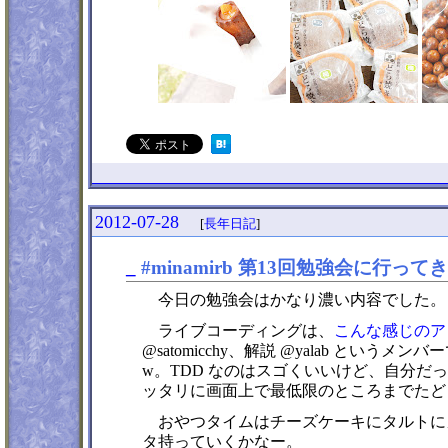
2012-07-28
[
長年日記
]
_
#minamirb 第13回勉強会に行って
今日の勉強会はかなり濃い内容でした。
ライブコーディングは、
こんな感じのア
@satomicchy、解説 @yalab
w。TDD なのはスゴくいいけど、自分だったら先に
ッタリに画面上で最低限のところまでたど
おやつタイムはチーズケーキにタルトに
タ持っていくかなー。