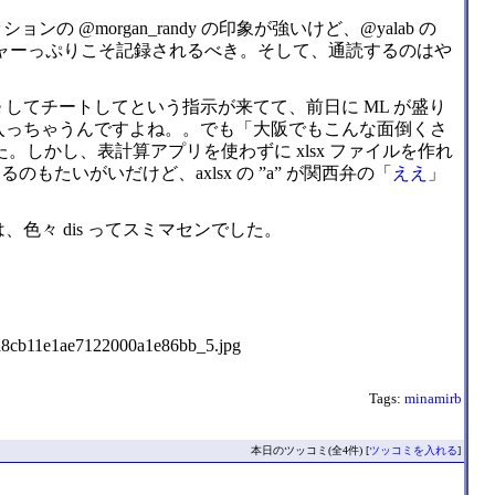
morgan_randy の印象が強いけど、@yalab の
キーパンチャーっぷりこそ記録されるべき。そして、通読するのはや
て bundle してチートしてという指示が来てて、前日に ML が盛り
p から入っちゃうんですよね。。でも「大阪でもこんな面倒くさ
しかし、表計算アプリを使わずに xlsx ファイルを作れ
えてるのもたいがいだけど、axlsx の ”a” が関西弁の「
ええ
」
々 dis ってスミマセンでした。
Tags:
minamirb
本日のツッコミ(全4件) [
ツッコミを入れる
]