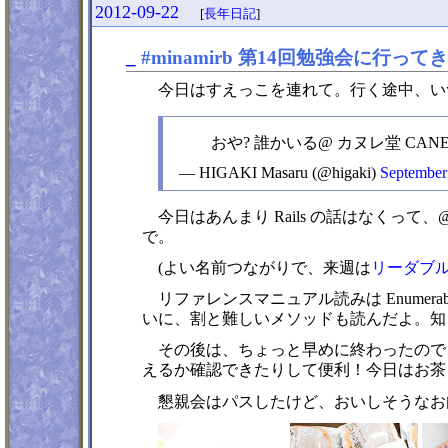
2012-09-22
[
長年日記
]
_
#minamirb 第14回勉強会に行って
今日はすえっこを連れて。行く途中、い
おや? 誰かいる@ カヌレ堂 CANELÉ
— HIGAKI Masaru (@higaki)
September
今日はあんまり Rails の話はなくって
で。
(よい名前つながりで、来週は
リーダブル
リファレンスマニュアル読みは Enumerab
いに、割と難しいメソッドも読んだよ。知
その後は、ちょっと早めに終わったので
えるか確認できたりして便利！今日はお茶
懇親会はパスしたけど、おいしそうなお