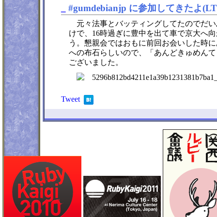
_
#gumdebianjp に参加してきたよ(
元々法事とバッティングしてたのでだい
けで、16時過ぎに豊中を出て車で京大へ向
う。懇親会ではおもに前回お会いした時にあまり絡
への布石らしいので、「あんどきゅめんて
ございました。
Tweet