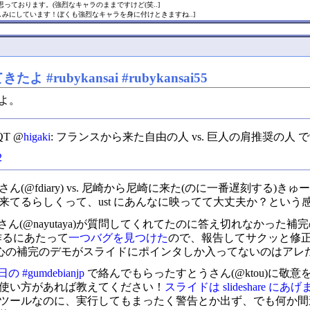
思っております。(強烈なキャラのままですけど(笑..]
みにしています！ぼくも強烈なキャラを身に付けときますね..]
 #rubykansai #rubykansai55
よ。
QT @
higaki
: フランスから来た自由の人 vs. 巨人の肩推奨の人 
2
@fdiary) vs. 尼崎から尼崎に来た(のに一番遅刻する)きゅ
来てるらしくって、ust にあんなに映ってて大丈夫か？という
a さん(@nayutaya)が質問してくれてたのに答え切れなかっ
作るにあたって
一つバグを見つけた
ので、報告してサクッと修正し
肝心の補完のデモがスライドにポインタしか入ってないのはアレ
の #gumdebianjp
で絡んでもらったすとうさん(@ktou)に敬
使い方があれば教えてください！
スライドは slideshare にあ
ールなのに、実行してもまったく警告とか出ず、でも何か間違っ