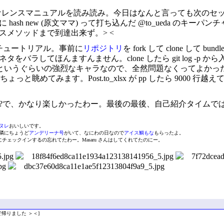
レンスマニュアルを読み読み。今日はなんと言っても次のセッションの @
ash new (原文ママ) って打ち込んだ @to_ueda の
メソッドまで到達出来ず。> <
チュートリアル。事前に
リポジトリ
を fork して clone し
バラしてほんますんません。clone したら git log -
というぐらいの強烈なキャラなので、全然問題なくってよかった。
っと眺めてみます。Post.to_xlsx が pp したら 9000 行越
で、かなり楽しかったわー。最後の最後、自己紹介タイムでは、色
ヌレ
おいしいです。
隣にちょうど
アンデリーナ号
がいて、なにわの日なので
アイス鯛もな
もらったよ。
んと一緒にチェックインするの忘れてたわー。Masaru さんはしてくれてたのにー。
帰りました ＞＜]