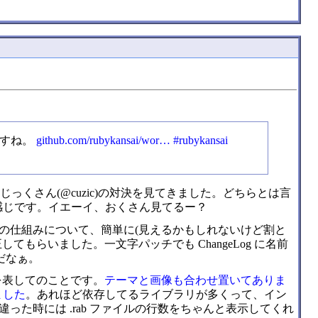
ですね。
github.com/rubykansai/wor…
#rubykansai
ーじっくさん(@cuzic)の対決を見てきました。どちらとは言
感じです。イエーイ、おくさん見てるー？
た補完の仕組みについて、簡単に(見えるかもしれないけど割と
てもらいました。一文字パッチでも ChangeLog に名前
だなぁ。
意を表してのことです。
テーマと画像も合わせ置いてありま
げました
。あれほど依存してるライブラリが多くって、イン
た時には .rab ファイルの行数をちゃんと表示してくれ