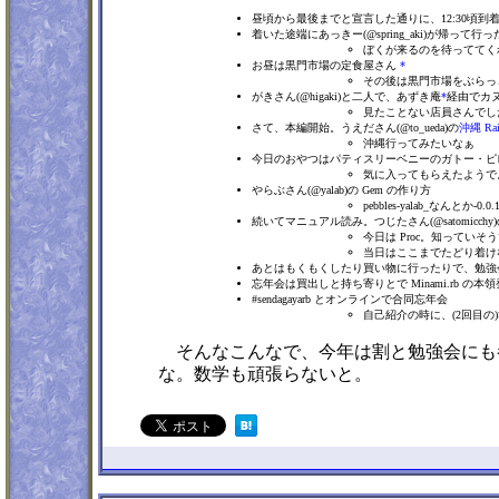
昼頃から最後までと宣言した通りに、12:30頃到
着いた途端にあっきー(@spring_aki)が帰って行っ
ぼくが来るのを待っててく
お昼は黒門市場の定食屋さん
*
その後は黒門市場をぶらっ
がきさん(@higaki)と二人で、あずき庵
*
経由でカ
見たことない店員さんでし
さて、本編開始。うえださん(@to_ueda)の
沖縄 Rail
沖縄行ってみたいなぁ
今日のおやつはパティスリーベニーのガトー・
気に入ってもらえたようで
やらぶさん(@yalab)の Gem の作り方
pebbles-yalab_なんとか
続いてマニュアル読み。つじたさん(@satomic
今日は Proc。知ってい
当日はここまでたどり着け
あとはもくもくしたり買い物に行ったりで、勉強
忘年会は買出しと持ち寄りとで Minami.rb の本
#sendagayarb とオンラインで合同忘年会
自己紹介の時に、(2回目
そんなこんなで、今年は割と勉強会にも
な。数学も頑張らないと。